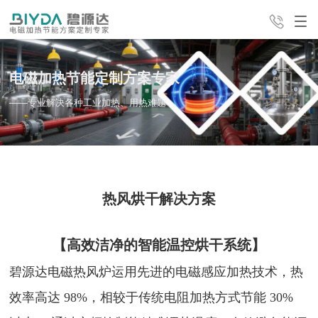
电磁加热节能定制方案专家
产品中心
解决方案
经典案例
——专业解决各种工业加热、用热难题
24H全国咨询热线
服务支持
新闻中心
公司介绍
4008-498-998
热风烘干解决方案​
联系我们
【
高效洁净的智能温控烘干系统
】
碧源达电磁热风炉运用先进的电磁感应加热技术，热
效率高达 98%，相较于传统电阻加热方式节能 30%